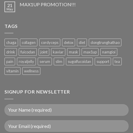
MAX1UP PROMOTION!!!
21
May
TAGS
chaga
collagen
cordyceps
detox
diet
dongtrunghathao
drink
fuicodan
joint
kaviar
mask
max1up
namgioi
pain
royaljelly
serum
slim
sugoifucoidan
support
tea
vitamin
wellness
SIGNUP FOR NEWSLETTER