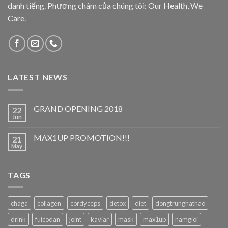
danh tiếng. Phương châm của chúng tôi: Our Health, We
Care.
LATEST NEWS
GRAND OPENING 2018
22
Jun
MAX1UP PROMOTION!!!
21
May
TAGS
chaga
collagen
cordyceps
detox
diet
dongtrunghathao
drink
fuicodan
joint
kaviar
mask
max1up
namgioi