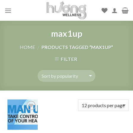
Skip
to
content
max1up
HOME
PRODUCTS TAGGED “MAX1UP”
/
FILTER
Add to
Wishlist