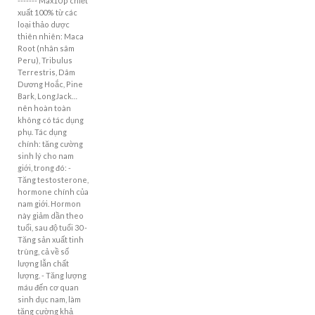
------- Max1Up chiết
xuất 100% từ các
loại thảo dược
thiên nhiên: Maca
Root (nhân sâm
Peru), Tribulus
Terrestris, Dâm
Dương Hoắc, Pine
Bark, LongJack…
nên hoàn toàn
không có tác dụng
phụ. Tác dụng
chính: tăng cường
sinh lý cho nam
giới, trong đó: -
Tăng testosterone,
hormone chính của
nam giới. Hormon
này giảm dần theo
tuổi, sau độ tuổi 30 -
Tăng sản xuất tinh
trùng, cả về số
lượng lẫn chất
lượng. - Tăng lượng
máu đến cơ quan
sinh dục nam, làm
tăng cường khả