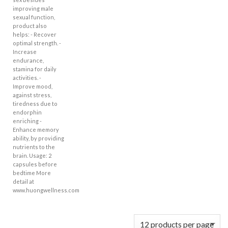
improving male
sexual function,
product also
helps: - Recover
optimal strength. -
Increase
endurance,
stamina for daily
activities. -
Improve mood,
against stress,
tiredness due to
endorphin
enriching -
Enhance memory
ability, by providing
nutrients to the
brain. Usage: 2
capsules before
bedtime More
detail at
www.huongwellness.com