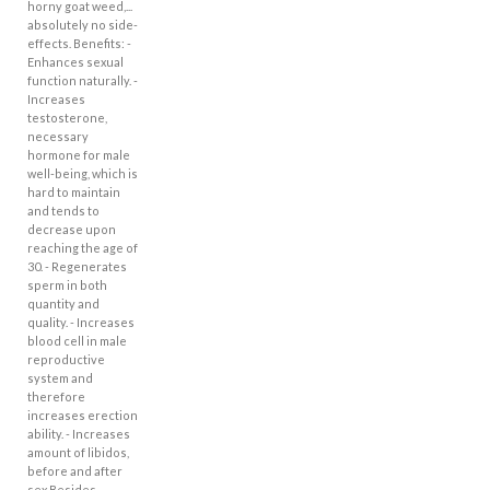
horny goat weed,...
absolutely no side-
effects. Benefits: -
Enhances sexual
function naturally. -
Increases
testosterone,
necessary
hormone for male
well-being, which is
hard to maintain
and tends to
decrease upon
reaching the age of
30. - Regenerates
sperm in both
quantity and
quality. - Increases
blood cell in male
reproductive
system and
therefore
increases erection
ability. - Increases
amount of libidos,
before and after
sex Besides