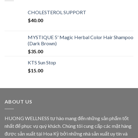
CHOLESTEROL SUPPORT
$
40.00
MYSTIQUE 5' Magic Herbal Color Hair Shampoo
(Dark Brown)
$
35.00
KTS Sun Stop
$
15.00
ABOUT US
HUONG WELLNESS tự hào mang đến những sản phẩm tốt
nhất để phục vụ quý khách. Chúng tôi cung cấp các mặt hàng
được sản xuất tại Hoa Kỳ bởi những nhà sản xuất uy tín và