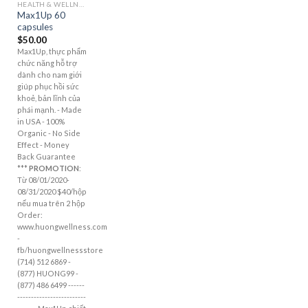
HEALTH & WELLNESS
Max1Up 60
capsules
$
50.00
Max1Up, thực phẩm
chức năng hỗ trợ
dành cho nam giới
giúp phục hồi sức
khoẻ, bản lĩnh của
phái mạnh. - Made
in USA - 100%
Organic - No Side
Effect - Money
Back Guarantee
***
PROMOTION
:
Từ 08/01/2020-
08/31/2020 $40/hộp
nếu mua trên 2 hộp
Order:
www.huongwellness.com
-
fb/huongwellnessstore
(714) 512 6869 -
(877) HUONG99 -
(877) 486 6499 ------
-------------------------