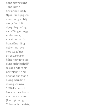
năng cương cứng -
Tăng lượng
hormone sinh lý
Ngoài tác dụng lên
chức năng sinh lý
nam, còn có tác
dụng tăng cường
sau - Tăng energy
endurance,
stamina cho các
hoạt động hằng
ngày - Improve
mood, against
stress, mệt mỏi
hằng ngày nhờ tác
dụng kích thích tiết
ra các endorphin -
Cải thiện trí nhớ
nhờ tác dụng tăng
lượng máu dinh
dưỡng lên não.
100% Extracted
from natural herbs
such as maca root
(Peru ginseng),
Tribulus terrestris,