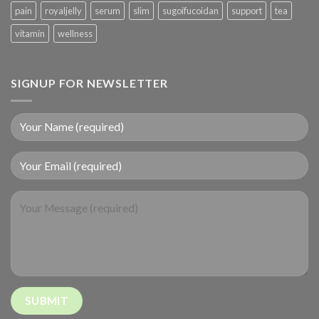
pain
royaljelly
serum
slim
sugoifucoidan
support
tea
vitamin
wellness
SIGNUP FOR NEWSLETTER