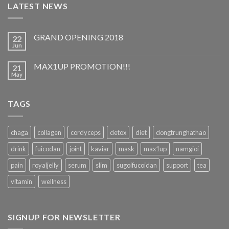
LATEST NEWS
GRAND OPENING 2018
22
Jun
MAX1UP PROMOTION!!!
21
May
TAGS
chaga
collagen
cordyceps
detox
diet
dongtrunghathao
drink
fuicodan
joint
kaviar
mask
max1up
namgioi
pain
royaljelly
serum
slim
sugoifucoidan
support
tea
vitamin
wellness
SIGNUP FOR NEWSLETTER