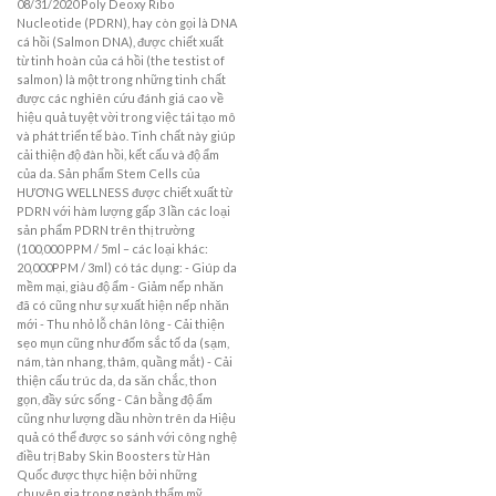
08/31/2020 Poly Deoxy Ribo
Nucleotide (PDRN), hay còn gọi là DNA
cá hồi (Salmon DNA), được chiết xuất
từ tinh hoàn của cá hồi (the testist of
salmon) là một trong những tinh chất
được các nghiên cứu đánh giá cao về
hiệu quả tuyệt vời trong việc tái tạo mô
và phát triển tế bào. Tinh chất này giúp
cải thiện độ đàn hồi, kết cấu và độ ẩm
của da. Sản phẩm Stem Cells của
HƯƠNG WELLNESS được chiết xuất từ
PDRN với hàm lượng gấp 3 lần các loại
sản phẩm PDRN trên thị trường
(100,000 PPM / 5ml – các loại khác:
20,000PPM / 3ml) có tác dụng: - Giúp da
mềm mại, giàu độ ẩm - Giảm nếp nhăn
đã có cũng như sự xuất hiện nếp nhăn
mới - Thu nhỏ lỗ chân lông - Cải thiện
sẹo mụn cũng như đốm sắc tố da (sạm,
nám, tàn nhang, thâm, quầng mắt) - Cải
thiện cấu trúc da, da săn chắc, thon
gọn, đầy sức sống - Cân bằng độ ẩm
cũng như lượng dầu nhờn trên da Hiệu
quả có thể được so sánh với công nghệ
điều trị Baby Skin Boosters từ Hàn
Quốc được thực hiện bởi những
chuyên gia trong ngành thẩm mỹ