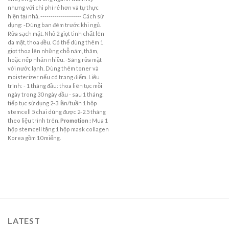
nhưng với chi phí rẻ hơn và tự thực
hiện tại nhà. -------------------- Cách sử
dụng: -Dùng ban đêm trước khi ngủ.
Rửa sạch mặt. Nhỏ 2 giọt tinh chất lên
da mặt, thoa đều. Có thể dùng thêm 1
giọt thoa lên những chỗ nám, thâm,
hoặc nếp nhăn nhiều. -Sáng rửa mặt
với nước lạnh. Dùng thêm toner và
moisterizer nếu có trang điểm. Liệu
trình: - 1 tháng đầu: thoa liên tục mỗi
ngày trong 30 ngày đầu - sau 1 tháng:
tiếp tục sử dụng 2-3 lần/tuần 1 hộp
stemcell 5 chai dùng được 2-2.5 tháng
theo liệu trình trên.
Promotion :
Mua 1
hộp stemcell tặng 1 hộp mask collagen
Korea gồm 10 miếng.
LATEST