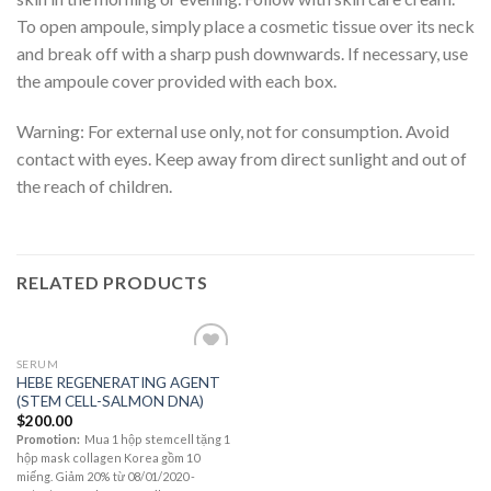
To open ampoule, simply place a cosmetic tissue over its neck
and break off with a sharp push downwards. If necessary, use
the ampoule cover provided with each box.
Warning: For external use only, not for consumption. Avoid
contact with eyes. Keep away from direct sunlight and out of
the reach of children.
RELATED PRODUCTS
SERUM
Add to
HEBE REGENERATING AGENT
Wishlist
(STEM CELL-SALMON DNA)
$
200.00
Promotion:
Mua 1 hộp stemcell tặng 1
hộp mask collagen Korea gồm 10
miếng. Giảm 20% từ 08/01/2020 -