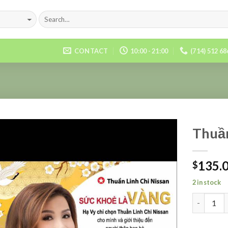
CONTACT
10:00 - 21:00
(714) 512 6
Thuần
Add to
135.
Wishlist
$
2 in stock
Quantity