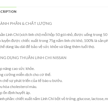
SCRIPTION
ÀNH PHẦN & CHẤT LƯỢNG
ần Linh Chi (xích linh chi) mỗi hộp 50 gói nhỏ, được uống trong 5
h luyện được chiếc xuất trong 75g nấm linh chi khô, 100% là sản ph
thể dùng lâu dài để bảo vệ sức khỏe và tăng thêm tuổi thọ.
NG DỤNG THUẦN LINH CHI NISSAN
p nâng cao sức khỏe.
g cường miễn dịch cho cơ thể.
 chế sự phát triển của tế bào u bướu.
u hòa cholesterol máu.
p ổn định huyết áp.
nh phần: chiết xuất nấm Linh Chi bột vỏ trứng, glucose, lactose, 