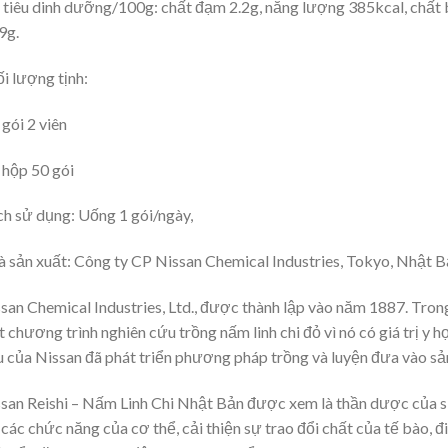
 tiêu dinh dưỡng/100g: chất đạm 2.2g, năng lượng 385kcal, chất
9g.
i lượng tịnh:
 gói 2 viên
 hộp 50 gói
h sử dụng: Uống 1 gói/ngày,
 sản xuất: Công ty CP Nissan Chemical Industries, Tokyo, Nhật B
san Chemical Industries, Ltd., được thành lập vào năm 1887. Tr
 chương trình nghiên cứu trồng nấm linh chi đỏ vì nó có giá trị y h
 của Nissan đã phát triển phương pháp trồng và luyện đưa vào sả
san Reishi – Nấm Linh Chi Nhật Bản được xem là thần dược của s
 các chức năng của cơ thể, cải thiện sự trao đổi chất của tế bào, 