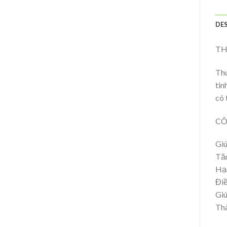
DE
TH
Thu
tin
có 
CÔ
Giú
Tăn
Hạn
Điề
Giú
Thà