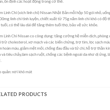
n, ổn định các hoạt động trong cơ thể.
 Linh Chi (xích linh chi) Nissan Nhật Bản mỗi hộp 50 gói nhỏ, uố
00mg linh chi tinh luyện, chiết xuất từ 75g nấm linh chi khô có độ 
 tuổi, có thể lâu dài để tăng thêm tuổi thọ, bảo vệ sức khỏe.
 Linh Chi Nissan co công dụng: tăng cường hệ miễn dịch, phòng
i trừ cholesterol, xơ mạch và các biến chứng, trợ tim, lọc sạch m
n hoàn máu, giảm mệt mỏi, chống đau đầu và tứ chi, hỗ trợ thần ki
h và tiêu chảy,làm sạch ruột, chống các bệnh ngoài da như dị ứng, 
.
 quản: nơi khô mát
ELATED PRODUCTS