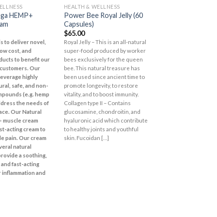
OUT OF S
ELLNESS
HEALTH & WELLNESS
SUPPLEMENT
Add to
Add to
ega HEMP+
Power Bee Royal Jelly (60
Miracle Capsules
Wishlist
Wishlist
eam
Capsules)
$
80.00
$
65.00
Contains collagen an
s to deliver novel,
Royal Jelly – This is an all-natural
acid--key components 
 low cost, and
super-food produced by worker
to banish signs of agin
ducts to benefit our
bees exclusively for the queen
improving structure, el
 customers. Our
bee. This natural treasure has
and moisture. An infu
 leverage highly
been used since ancient time to
precious pearl powde
ural, safe, and non-
promote longevity, to restore
premium antioxidant b
mpounds (e.g. hemp
vitality, and to boost immunity.
extracts evens out an
ddress the needs of
Collagen type II – Contains
skin tone while nouri
ace.
Our Natural
glucosamine, chondroitin, and
with vitamins and mine
 muscle cream
hyaluronic acid which contribute
Supplementation with
st-acting cream to
to healthy joints and youthful
Beaumore's Miracle 
le pain. Our cream
skin. Fucoidan […]
results in increased 
eral natural
regeneration of the s
provide a soothing,
inside out; for a clear, 
 and fast-acting
luminous and truly he
r inflammation and
complexion.* Suggeste
dietary supplement, t
capsule 2 times daily 
*These statements ha
evaluated by the Foo
Administration. This p