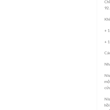
Chỉ
92.
Khố
+ 1
+ 1
Các
Nhà
Nis
một
cứu
Nis
hồi