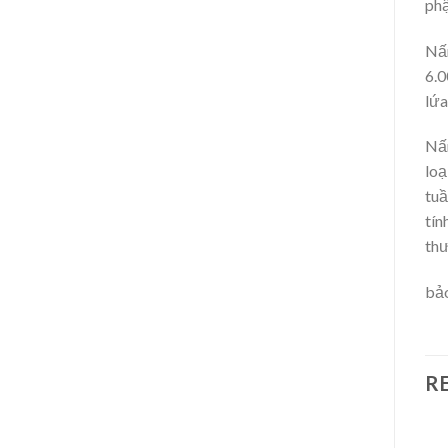
phậ
Nấm
6.0
lứa
Nấm
loạ
tuầ
tín
thư
bảo
R