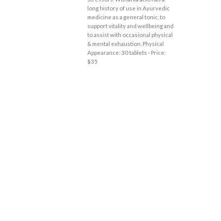
long history of use in Ayurvedic
medicine as a general tonic, to
support vitality and wellbeing and
to assist with occasional physical
& mental exhaustion. Physical
Appearance: 30 tablets - Price:
$35