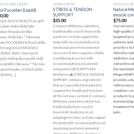
LTH & WELLNESS
SUPPLEMENT
HEALTH & W
Add to
Add to
STRESS & TENSION
Natural M
oi Fucoidan (Liquid)
Wishlist
Wishlist
SUPPORT
muscle cr
0.00
$
35.00
$
75.00
ng ty SUGOI HEALTH xin giới
Contains Withania somnifera,
Our mission i
u dược thảo Nhật Bản
traditionally used in Ayurvedic
high quality,
oidan Mozuku từ đảo
medicine, to help support the
targeted pro
awa, Nhật Bản. * Okinawa
body with occasional physical,
patients and
uku FUCOIDAN là thành phần
emotional and environmental
priority is to
nh trong SUGOI MOZUKU
stressors It also supports vitality
effective nat
IDAN, được chọn lựa kĩ
& wellbeing & assists with
addictive co
g từ những tảo nâu tốt nhất
occasional physical & mental
extract) to a
vùng biển Okinawa. * Tảo nâu
exhaustion DESCRIPTIONS:
the marketpl
nawa Mozuku có thành phần
Wellwisse� STRESS & TENSION
Mega HEMP+
OIDAN […]
SUPPORT contains ingredients
provides a fa
that are specially formulated to
relieve musc
support the health and function
combines sev
of the nervous system. It contains
products to 
Withania somnifera which has
moisturizing,
traditionally been used in
treatment fo
Ayurvedic medicine as an
pain.
adaptogenic tonic, to help support
the body with occasional physical,
emotional and environmental
stressors. Withania also has a