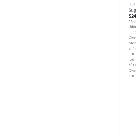
HEA
Sug
$
24
* Cô
thiệ
Fuc
Okin
Moz
chí
FUCO
lưỡn
của 
Oki
FUC