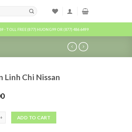
869 - TOLL FREE (877) HUONG99 OR (877) 486 6499
 Linh Chi Nissan
00
ADD TO CART