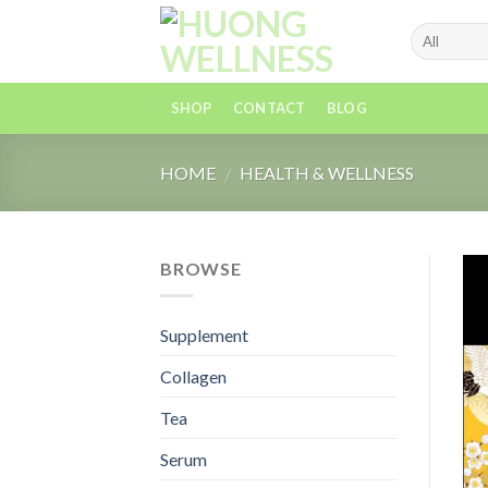
Skip
to
content
SHOP
CONTACT
BLOG
HOME
HEALTH & WELLNESS
/
BROWSE
Supplement
Collagen
Tea
Serum